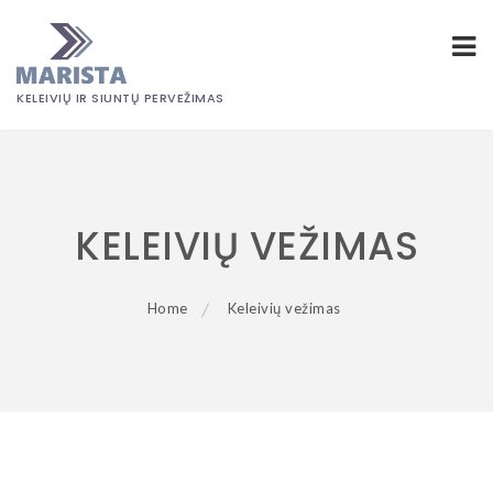
KELEIVIŲ IR SIUNTŲ PERVEŽIMAS
Skip
to
content
KELEIVIŲ VEŽIMAS
Home
Keleivių vežimas