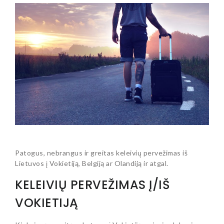
Patogus, nebrangus ir greitas keleivių pervežimas iš
Lietuvos į Vokietiją, Belgiją ar Olandiją ir atgal.
KELEIVIŲ PERVEŽIMAS Į/IŠ
VOKIETIJĄ