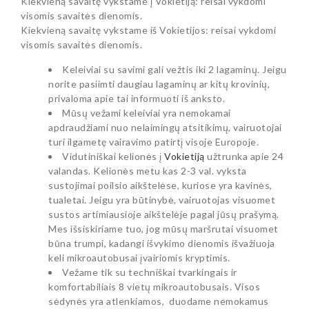
Kiekvieną savaitę vykstame į Vokietiją: reisai vykdomi
visomis savaitės dienomis.
Kiekvieną savaitę vykstame iš Vokietijos: reisai vykdomi
visomis savaitės dienomis.
Keleiviai su savimi gali vežtis iki 2 lagaminų. Jeigu
norite pasiimti daugiau lagaminų ar kitų krovinių,
privaloma apie tai informuoti iš anksto.
Mūsų vežami keleiviai yra nemokamai
apdraudžiami nuo nelaimingų atsitikimų, vairuotojai
turi ilgametę vairavimo patirtį visoje Europoje.
Vidutiniškai kelionės į
Vokietiją
užtrunka apie 24
valandas. Kelionės metu kas 2-3 val. vyksta
sustojimai poilsio aikštelėse, kuriose yra kavinės,
tualetai. Jeigu yra būtinybė, vairuotojas visuomet
sustos artimiausioje aikštelėje pagal jūsų prašymą.
Mes išsiskiriame tuo, jog mūsų maršrutai visuomet
būna trumpi, kadangi išvykimo dienomis išvažiuoja
keli mikroautobusai įvairiomis kryptimis.
Vežame tik su techniškai tvarkingais ir
komfortabiliais 8 vietų mikroautobusais. Visos
sėdynės yra atlenkiamos, duodame nemokamus