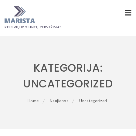
KELEIVIŲ IR SIUNTŲ PERVEŽIMAS
Skip
to
content
KATEGORIJA:
UNCATEGORIZED
Home
Naujienos
Uncategorized